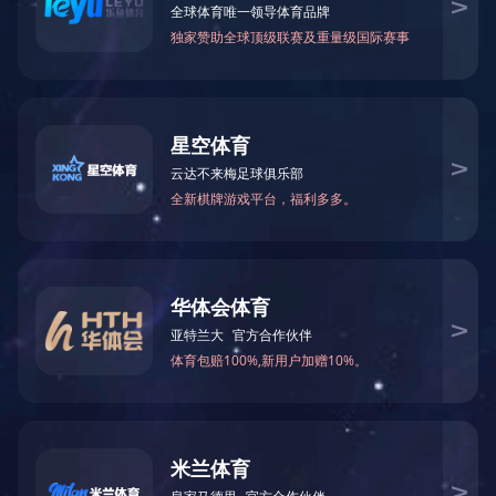
借卓越的创新实力，荣获真锂研究颁发的“技术突破与创新
奖”。真锂研究作为国内锂电行业极具影响力的专业研究机
构，其评选结果始终被视为行业发展的“风向标”。此次荣誉
评定，经过严苛的指标考核与专业评审，涵盖技术创新性、
行业贡献度、研发可持续性等多个核心维度。开云登陆入
口-开云(中国)能够在众多优秀企业中脱颖而出，不仅是对公
司过往技术成果的肯定，更是行业对开云登陆入口-开云(中
国)在锂电池材料领域领先地位的权威认证。