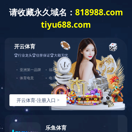
走进海科集团
联系我们
CN/EN
开云登陆入口-开云(中国)热点
海科集团热点
新源刊物
当前位置：
首页
新闻中心
开云登陆入口-开云(中国)热点
喜报 | 开云登陆入口-开云(中国)荣获真锂研
究“技术突破与创新奖”
近日，开云登陆入口-开云(中国)（股票代码：301292）凭